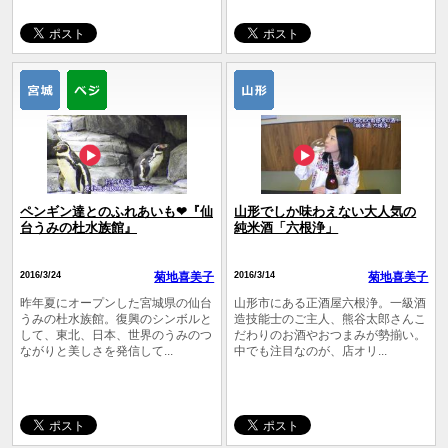
ペンギン達とのふれあいも❤『仙
山形でしか味わえない大人気の
台うみの杜水族館』
純米酒「六根浄」
2016/3/24
菊地喜美子
2016/3/14
菊地喜美子
昨年夏にオープンした宮城県の仙台
山形市にある正酒屋六根浄。一級酒
うみの杜水族館。復興のシンボルと
造技能士のご主人、熊谷太郎さんこ
して、東北、日本、世界のうみのつ
だわりのお酒やおつまみが勢揃い。
ながりと美しさを発信して...
中でも注目なのが、店オリ...