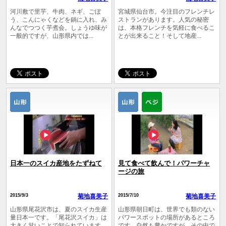
河川敷で里芋、牛肉、ネギ、ごぼ
宮城県仙台市。今注目のフレンチレ
う、こんにゃくなどを鍋に入れ、み
ストランがあります。人気の秘密
んなでつつく芋煮会。しょうゆ味が
は、本格フレンチを気軽に食べるこ
一般的ですが、山形県内では...
とが出来ること！そして地産...
日本一のスイカ産地をたずねて
見て食べて飲んで！パワーチャ
ージの旅
2015/9/3
菊地喜美子
2015/7/10
菊地喜美子
山形県尾花沢市は、夏のスイカ生産
山形県朝日町は、世界でも類のない
量日本一です。「尾花沢スイカ」は
パワースポットの場所があるところ
大きく甘いことで知られています。
です。自然も豊かですが、その中で