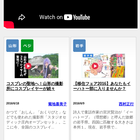
コスプレの聖地へ！山形の撮影
【移住フェア2016】あなたもイ
所にコスプレイヤーが続々
ーハトー部に入りませんか？
2016/6/18
菊地喜美子
2016/6/9
西村正行
かつて「おしん」「おくりびと」な
詩人で童話作家の宮沢賢治が「イー
どでも使われた撮影所「スタジオセ
ハトーブ」（理想郷）と呼んだ故郷
ディック庄内オープンセット」。こ
の岩手県。四国に­匹敵する大きさは
こに今、全国のコスプレイ...
本州１。現在、岩手県で...