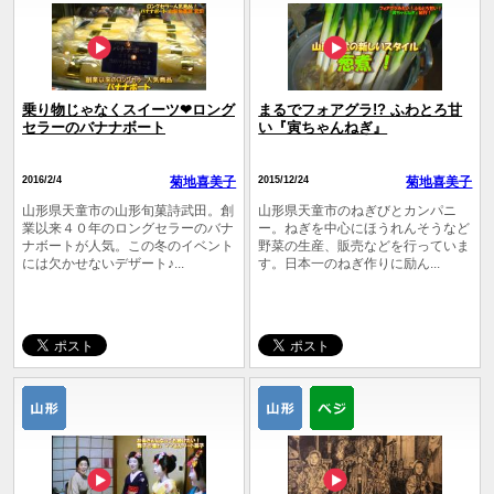
乗り物じゃなくスイーツ❤ロング
まるでフォアグラ!? ふわとろ甘
セラーのバナナボート
い『寅ちゃんねぎ』
2016/2/4
菊地喜美子
2015/12/24
菊地喜美子
山形県天童市の山形旬菓詩武田。創
山形県天童市のねぎびとカンパニ
業以来４０年のロングセラーのバナ
ー。ねぎを中心にほうれんそうなど
ナボートが人気。この冬のイベント
野菜の生産、販売などを行っていま
には欠かせないデザート♪...
す。日本一のねぎ作りに励ん...