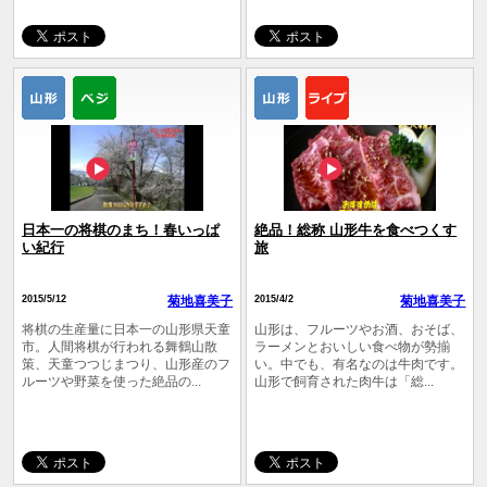
日本一の将棋のまち！春いっぱ
絶品！総称 山形牛を食べつくす
い紀行
旅
2015/5/12
菊地喜美子
2015/4/2
菊地喜美子
将棋の生産量に日本一の山形県天童
山形は、フルーツやお酒、おそば、
市。人間将棋が行われる舞鶴山散
ラーメンとおいしい食べ物が勢揃
策、天童つつじまつり、山形産のフ
い。中でも、有名なのは牛肉です。
ルーツや野菜を使った絶品の...
山形で飼育された肉牛は「総...