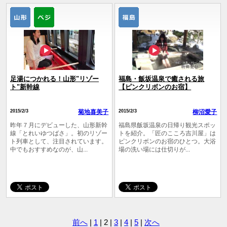
足湯につかれる！山形"リゾー
福島・飯坂温泉で癒される旅
ト"新幹線
【ピンクリボンのお宿】
2015/2/3
菊地喜美子
2015/2/3
柳沼愛子
昨年７月にデビューした、山形新幹
福島県飯坂温泉の日帰り観光スポッ
線「とれいゆつばさ」。初のリゾー
トを紹介。「匠のこころ吉川屋」は
ト列車として、注目されています。
ピンクリボンのお­宿のひとつ。大浴
中でもおすすめなのが、山...
場の洗い場には仕切りが...
前へ
|
1
| 2 |
3
|
4
|
5
|
次へ