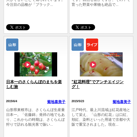
今注目の品種が「ブラック...
育った野菜や果物も絶品で...
日本一のさくらんぼのまちを楽
”紅花料理”でアンチエイジン
しむ旅
グ！
2015/6/4
菊地喜美子
2015/5/23
菊地喜美子
山形県東根市は、さくらんぼ生産量
江戸時代、最上川流域は紅花産地と
日本一。「佐藤錦」発祥の地でもあ
して栄え、「山形の紅花」は口紅、
り、これからの時期は、さくらんぼ
頬紅、染料といった用途で京都や大
狩りで訪れる観光客で賑い...
阪で重宝されました。現在...