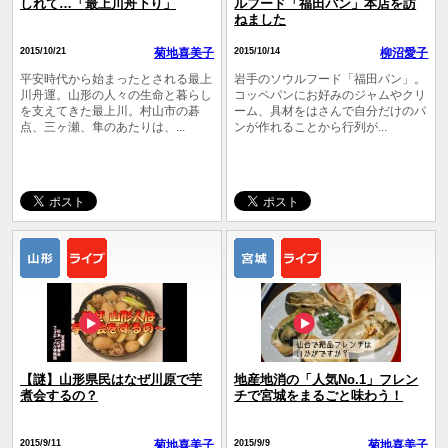
しれて…「最上川舟下り」
ルフード「福田パン」本店を訪
ねました
2015/10/21
菊地喜美子
2015/10/14
柳沼愛子
平安時代から始まったとされる最上
岩手のソウルフード「福田パン」。
川舟運。山形の人々の生命と暮らし
コッペパンにお好みのジャムやクリ
を支えてきた最上川。村山市の碁
ーム、具材をはさんで自分だけのパ
点、三ヶ瀬、隼のあたりは、...
ンが作れることから行列が...
【謎】山形県民はなぜ川原で芋
地産地消の「人気No.1」フレン
煮会するの？
チで宮城をまるごと味わう！
2015/9/11
菊地喜美子
2015/9/9
菊地喜美子