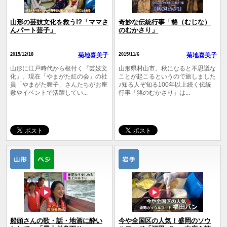
山形の芸妓文化を救う!?「ママさ
奇妙な伝統行事「貉（むじな）
んパート芸子」
のむかさり」
2015/12/18
菊地喜美子
2015/11/6
菊地喜美子
山形に江戸時代から根付く『芸妓文
山形県村山市。秋になると不思議な
化』。現在「やまがた紅の会」の社
ことが起こるというので旅しました
員「やまがた舞子」さんたちがお座
♪知る人ぞ知る100年以上続く伝統
敷やイベントで活躍してい...
行事「狢のむかさり」は...
船頭さんの歌・話・地酒に酔い
今や全国区の人気！盛岡のソウ