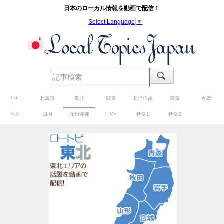
日本の
ローカル
情報を動画で配信！
Select Language
▼
TOP
北海道
東北
関東
北陸信越
東海
近畿
LIVE
中国
四国
九州沖縄
特集1
特集2